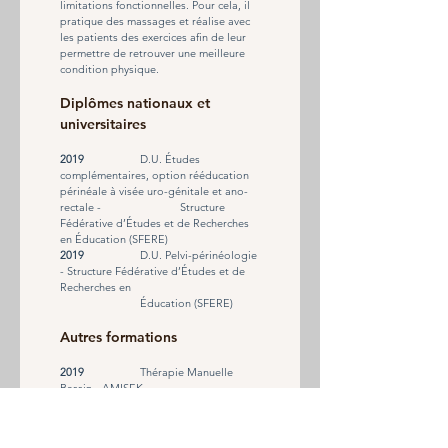
limitations fonctionnelles. Pour cela, il 
pratique des massages et réalise avec 
les patients des exercices afin de leur 
permettre de retrouver une meilleure 
condition physique.
Diplômes nationaux et 
universitaires
2019		
D.U. Études 
complémentaires, option rééducation 
périnéale à visée uro-génitale et ano-
rectale - 		Structure 
Fédérative d’Études et de Recherches 
en Éducation (SFERE)
2019		
D.U. Pelvi-périnéologie 
- Structure Fédérative d’Études et de 
Recherches en 				
		Éducation (SFERE)
Autres formations
2019
Thérapie Manuelle 
Bassin - AMISEK
2018		
Rééducation 
Abdominale Hyppopressive (Caufriez) - 
Formation Marcel Caufriez