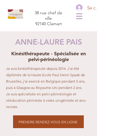
Se connecter
38 rue chef de
ville
92140 Clamart
ANNE-LAURE PAIS
Kinésithérapeute - Spécialisée en
pelvi-périnéologie
Je suis kinésithérapeute depuis 2016. J'ai été
diplômée de la Haute Ecole Paul Henri Spaak de
Bruxelles, j'ai exercé en Belgique pendant 5 ans,
puis à Glasgow au Royaume-Uni pendant 2 ans.
Je suis spécialisée en pelvi-périnéologie et
rééducation périnéale à visée urogénitale et ano-
rectale.
PRENDRE RENDEZ-VOUS EN LIGNE